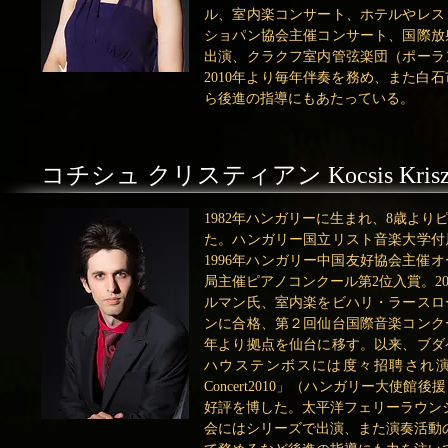
ル、室内楽コンサート、ホテルやレス
ショパン協会主催コンサート、国際放
出演、クラクフ室内管弦楽団（ポーラ
2010年より毎年伴奏を務め、また
ら後進の指導にもあたっている。
コチシュ クリスティアン Kocsis Kris
1982年ハンガリーに生まれ、8歳よ
た。ハンガリー国立リスト音楽大学付
1996年ハンガリー中国友好協会主催
局主催ピアノコンクール第2位入賞。2
ルマン氏、室内楽をビハリ・ラースロ
ンに合格、第２回仙台国際音楽コンクー
年より拠点を仙台に移す。以来、ブダ
ハウステンボスには度々招聘され演奏。
Concert2010」（ハンガリー大
好評を博した。太平洋フェリーラウン
会にはシリーズで出演、また演奏活動