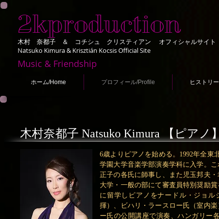
2kproduction
木村 奈都子 ＆ コチシュ クリスティアン オフィシャルサイト
Natsuko Kimura & Krisztián Kocsis Official Site
Music & Friendship
ホーム/Home
プロフィール/Profile
ヒストリー/ H
木村奈都子 Natsuko Kimura 【ピアノ
6歳よりピアノを始める。1992年全
学園大学音楽学部演奏学科に入学。こ
正子の各氏に師事し、また児玉邦夫・
大学・一般の部にて審査員特別奨励賞
に留学しピアノをナードル・ジョル
揮）、ビハリ・ラースロー氏（室内楽
ー氏の公開講座で演奏、ハンガリー各