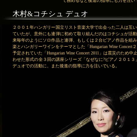
て務めるなど後進の指導にも力を注い
木村&コチシュ デュオ
２００１年ハンガリー国立リスト音楽大学で出会った二人は互
ていたが、意外にも連弾に初めて取り組んだのはコチシュが活
来毎年のようにソロ作品と連弾、もしくは２台ピアノ作品を組
楽とハンガリーワインをテーマとした「Hungarian Wine Conc
予定されていた「Hungarian Wine Concert 2011」
わせた形式の全３回の講座シリーズ「なぜなに?ピアノ２０１３
デュオでの活動に、また後進の指導に力を注いでいる。